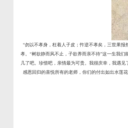
“勿以不孝身，枉着人子皮；忤逆不孝矣，三世果报
孝。“树欲静而风不止，子欲养而亲不待”这一生我
几了吧。珍惜吧，亲情最为可贵。我很庆幸，我遇见
感恩回归的喜悦所有的老师，你们的付出如出水莲花
冯
2013-